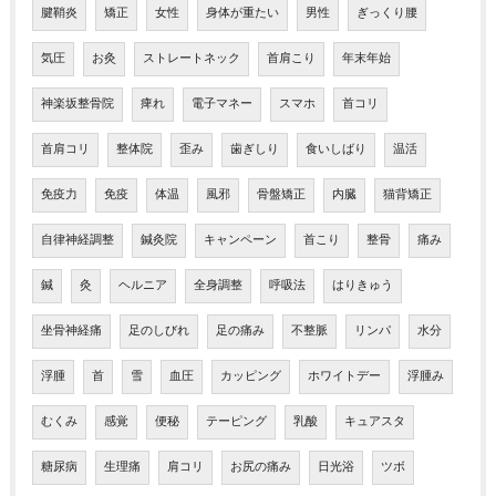
腱鞘炎
矯正
女性
身体が重たい
男性
ぎっくり腰
気圧
お灸
ストレートネック
首肩こり
年末年始
神楽坂整骨院
痺れ
電子マネー
スマホ
首コリ
首肩コリ
整体院
歪み
歯ぎしり
食いしばり
温活
免疫力
免疫
体温
風邪
骨盤矯正
内臓
猫背矯正
自律神経調整
鍼灸院
キャンペーン
首こり
整骨
痛み
鍼
灸
ヘルニア
全身調整
呼吸法
はりきゅう
坐骨神経痛
足のしびれ
足の痛み
不整脈
リンパ
水分
浮腫
首
雪
血圧
カッピング
ホワイトデー
浮腫み
むくみ
感覚
便秘
テーピング
乳酸
キュアスタ
糖尿病
生理痛
肩コリ
お尻の痛み
日光浴
ツボ