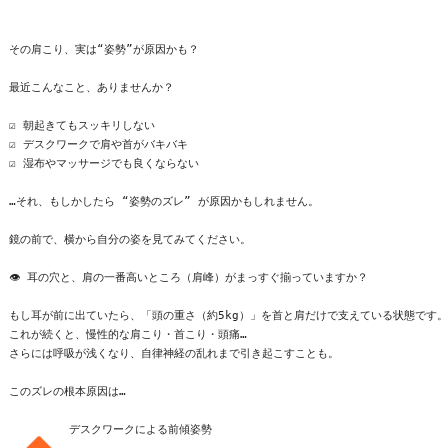
その肩こり、実は“姿勢”が原因かも？

最近こんなこと、ありませんか？

☑ 朝起きてもスッキリしない

☑ デスクワークで肩や首がバキバキ

☑ 湿布やマッサージでも良くならない

…それ、もしかしたら “姿勢のズレ” が原因かもしれません。

鏡の前で、横から自分の姿を見てみてください。

👁 耳の穴と、肩の一番高いところ（肩峰）がまっすぐ揃っていますか？

もし耳が前に出ていたら、「頭の重さ（約5kg）」を首と肩だけで支えている状態です。

これが続くと、慢性的な肩こり・首こり・頭痛…

さらには呼吸が浅くなり、自律神経の乱れまで引き起こすことも。

このズレの根本原因は…
