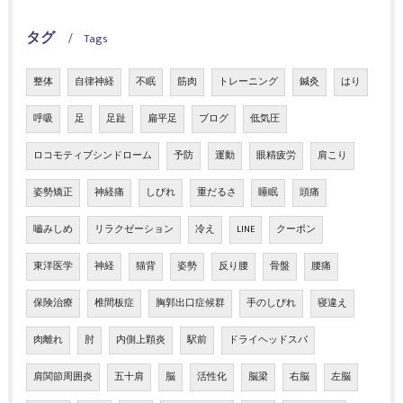
タグ
Tags
整体
自律神経
不眠
筋肉
トレーニング
鍼灸
はり
呼吸
足
足趾
扁平足
ブログ
低気圧
ロコモティブシンドローム
予防
運動
眼精疲労
肩こり
姿勢矯正
神経痛
しびれ
重だるさ
睡眠
頭痛
嚙みしめ
リラクゼーション
冷え
LINE
クーポン
東洋医学
神経
猫背
姿勢
反り腰
骨盤
腰痛
保険治療
椎間板症
胸郭出口症候群
手のしびれ
寝違え
肉離れ
肘
内側上顆炎
駅前
ドライヘッドスパ
肩関節周囲炎
五十肩
脳
活性化
脳梁
右脳
左脳