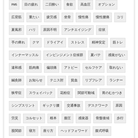
PMS
目の疲れ
二日酔い
食欲
高血圧
オプション
広背筋
重たい
疲労感
坐骨
慢性痛
慢性腰痛
コリ
夏風邪
ハリ
原因不明
アンチエイジング
症状
手の痺れ
クマ
ドライアイ
ストレス
精神安定
筋トレ
インナーマッスル
インピンジメント症候群
夏バテ
感覚がない
違和感
筋肉痛
偏頭痛
アトピー
セルフケア
取れない
鍼灸師
お知らせ
テニス肘
貧血
リブフレア
ランナー
狭窄症
スウェイバック
花粉症
関節可動域
胃のむかつき
シンプスリント
ギックリ腰
交通事故
デスクワーク
原因
労災
コルセット
根本
腹圧
感覚器
骨盤後傾
歩行
股関節
寝方
座り方
ヘッドフォワード
腹式呼吸