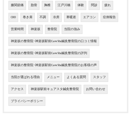
膝関節痛
肋骨
胸椎
江戸川橋
体験
問診
疲れ
CBD
巻き肩
不調
冷房
寒暖差
エアコン
症例報告
営業時間
神楽坂
整骨院
当院の強み
神楽坂の整骨院･神楽坂駅前Cure Sta鍼灸整骨院の口コミ情報
神楽坂の整骨院･神楽坂駅前Cure Sta鍼灸整骨院の評判
神楽坂の整骨院･神楽坂駅前Cure Sta鍼灸整骨院のお客様の声
当院が選ばれる理由
メニュー
よくある質問
スタッフ
アクセス
神楽坂駅前キュアスタ鍼灸整骨院
お問い合わせ
プライバシーポリシー