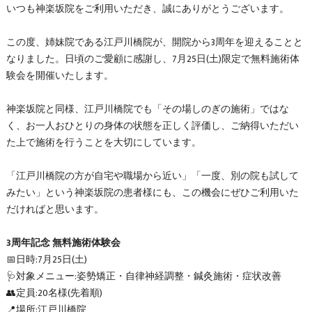
いつも神楽坂院をご利用いただき、誠にありがとうございます。
この度、姉妹院である江戸川橋院が、開院から3周年を迎えることと
なりました。日頃のご愛顧に感謝し、7月25日(土)限定で無料施術体
験会を開催いたします。
神楽坂院と同様、江戸川橋院でも「その場しのぎの施術」ではな
く、お一人おひとりの身体の状態を正しく評価し、ご納得いただい
た上で施術を行うことを大切にしています。
「江戸川橋院の方が自宅や職場から近い」「一度、別の院も試して
みたい」という神楽坂院の患者様にも、この機会にぜひご利用いた
だければと思います。
3周年記念 無料施術体験会
📅日時:7月25日(土)
🩺対象メニュー:姿勢矯正・自律神経調整・鍼灸施術・症状改善
👥定員:20名様(先着順)
📍場所:江戸川橋院