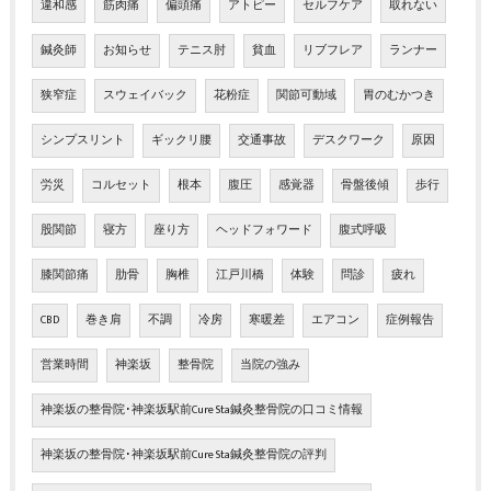
違和感
筋肉痛
偏頭痛
アトピー
セルフケア
取れない
鍼灸師
お知らせ
テニス肘
貧血
リブフレア
ランナー
狭窄症
スウェイバック
花粉症
関節可動域
胃のむかつき
シンプスリント
ギックリ腰
交通事故
デスクワーク
原因
労災
コルセット
根本
腹圧
感覚器
骨盤後傾
歩行
股関節
寝方
座り方
ヘッドフォワード
腹式呼吸
膝関節痛
肋骨
胸椎
江戸川橋
体験
問診
疲れ
CBD
巻き肩
不調
冷房
寒暖差
エアコン
症例報告
営業時間
神楽坂
整骨院
当院の強み
神楽坂の整骨院･神楽坂駅前Cure Sta鍼灸整骨院の口コミ情報
神楽坂の整骨院･神楽坂駅前Cure Sta鍼灸整骨院の評判