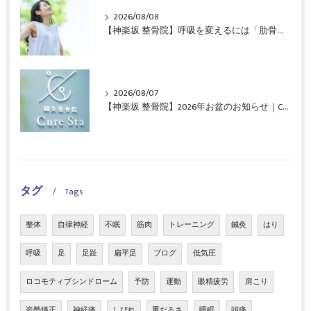
2026/08/08
【神楽坂 整骨院】呼吸を変えるには「肋骨」と「背骨」がポイント！｜CureSta鍼灸整骨院
2026/08/07
【神楽坂 整骨院】2026年お盆のお知らせ｜CureSta鍼灸整骨院
タグ
Tags
整体
自律神経
不眠
筋肉
トレーニング
鍼灸
はり
呼吸
足
足趾
扁平足
ブログ
低気圧
ロコモティブシンドローム
予防
運動
眼精疲労
肩こり
姿勢矯正
神経痛
しびれ
重だるさ
睡眠
頭痛