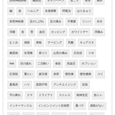
自律神経調整
鍼灸院
キャンペーン
首こり
整骨
痛み
鍼
灸
ヘルニア
全身調整
呼吸法
はりきゅう
坐骨神経痛
足のしびれ
足の痛み
不整脈
リンパ
水分
浮腫
首
雪
血圧
カッピング
ホワイトデー
浮腫み
むくみ
感覚
便秘
テーピング
乳酸
キュアスタ
糖尿病
生理痛
肩コリ
お尻の痛み
日光浴
ツボ
PMS
目の疲れ
二日酔い
食欲
高血圧
オプション
広背筋
重たい
疲労感
坐骨
慢性痛
慢性腰痛
コリ
夏風邪
ハリ
原因不明
アンチエイジング
症状
手の痺れ
クマ
ドライアイ
ストレス
精神安定
筋トレ
インナーマッスル
インピンジメント症候群
夏バテ
感覚がない