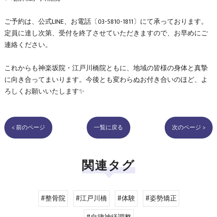
ご予約は、公式LINE、お電話〔03-5810-1811〕にて承っております。
定員に達し次第、受付を終了させていただきますので、お早めにご
連絡ください。
これからも神楽坂院・江戸川橋院ともに、地域の皆様の身体と真摯
に向き合ってまいります。今後とも変わらぬお付き合いのほど、よ
ろしくお願いいたします✨
< 前のページ
一覧に戻る
次のページ >
関連タグ
#整骨院
#江戸川橋
#体験
#姿勢矯正