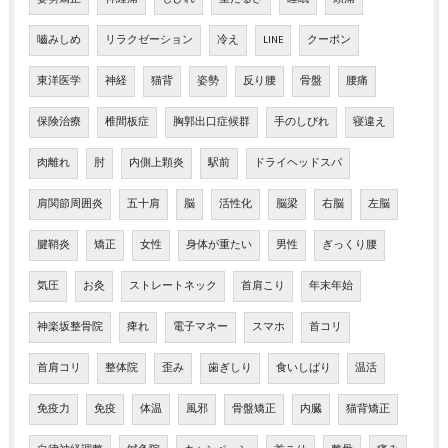
嚙みしめ
リラクゼーション
冷え
LINE
クーポン
東洋医学
神経
猫背
姿勢
反り腰
骨盤
腰痛
保険治療
椎間板症
胸郭出口症候群
手のしびれ
寝違え
肉離れ
肘
内側上顆炎
駅前
ドライヘッドスパ
肩関節周囲炎
五十肩
脳
活性化
脳梁
右脳
左脳
腱鞘炎
矯正
女性
身体が重たい
男性
ぎっくり腰
気圧
お灸
ストレートネック
首肩こり
年末年始
神楽坂整骨院
痺れ
電子マネー
スマホ
首コリ
首肩コリ
整体院
歪み
歯ぎしり
食いしばり
温活
免疫力
免疫
体温
風邪
骨盤矯正
内臓
猫背矯正