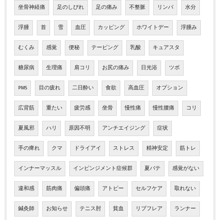
坐骨神経痛
足のしびれ
足の痛み
不整脈
リンパ
水分
浮腫
首
雪
血圧
カッピング
ホワイトデー
浮腫み
むくみ
感覚
便秘
テーピング
乳酸
キュアスタ
糖尿病
生理痛
肩コリ
お尻の痛み
日光浴
ツボ
PMS
目の疲れ
二日酔い
食欲
高血圧
オプション
広背筋
重たい
疲労感
坐骨
慢性痛
慢性腰痛
コリ
夏風邪
ハリ
原因不明
アンチエイジング
症状
手の痺れ
クマ
ドライアイ
ストレス
精神安定
筋トレ
インナーマッスル
インピンジメント症候群
夏バテ
感覚がない
違和感
筋肉痛
偏頭痛
アトピー
セルフケア
取れない
鍼灸師
お知らせ
テニス肘
貧血
リブフレア
ランナー