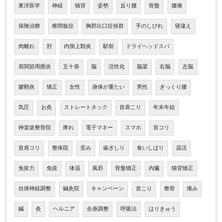
東洋医学
神経
猫背
姿勢
反り腰
骨盤
腰痛
保険治療
椎間板症
胸郭出口症候群
手のしびれ
寝違え
肉離れ
肘
内側上顆炎
駅前
ドライヘッドスパ
肩関節周囲炎
五十肩
脳
活性化
脳梁
右脳
左脳
腱鞘炎
矯正
女性
身体が重たい
男性
ぎっくり腰
気圧
お灸
ストレートネック
首肩こり
年末年始
神楽坂整骨院
痺れ
電子マネー
スマホ
首コリ
首肩コリ
整体院
歪み
歯ぎしり
食いしばり
温活
免疫力
免疫
体温
風邪
骨盤矯正
内臓
猫背矯正
自律神経調整
鍼灸院
キャンペーン
首こり
整骨
痛み
鍼
灸
ヘルニア
全身調整
呼吸法
はりきゅう