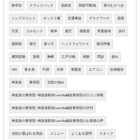
狭窄症
スウェイバック
花粉症
関節可動域
胃のむかつき
シンプスリント
ギックリ腰
交通事故
デスクワーク
原因
労災
コルセット
根本
腹圧
感覚器
骨盤後傾
歩行
股関節
寝方
座り方
ヘッドフォワード
腹式呼吸
膝関節痛
肋骨
胸椎
江戸川橋
体験
問診
疲れ
CBD
巻き肩
不調
冷房
寒暖差
エアコン
症例報告
神楽坂
整骨院
当院の強み
神楽坂の整骨院･神楽坂駅前Cure Sta鍼灸整骨院の口コミ情報
神楽坂の整骨院･神楽坂駅前Cure Sta鍼灸整骨院の評判
神楽坂の整骨院･神楽坂駅前Cure Sta鍼灸整骨院のお客様の声
当院が選ばれる理由
メニュー
よくある質問
スタッフ