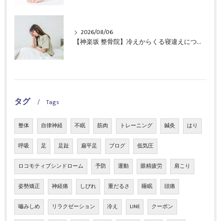
2026/08/06
【神楽坂 整骨院】冷えからくる寝違えについて！｜CureSta鍼灸整骨院
タグ
Tags
整体
自律神経
不眠
筋肉
トレーニング
鍼灸
はり
呼吸
足
足趾
扁平足
ブログ
低気圧
ロコモティブシンドローム
予防
運動
眼精疲労
肩こり
姿勢矯正
神経痛
しびれ
重だるさ
睡眠
頭痛
嚙みしめ
リラクゼーション
冷え
LINE
クーポン