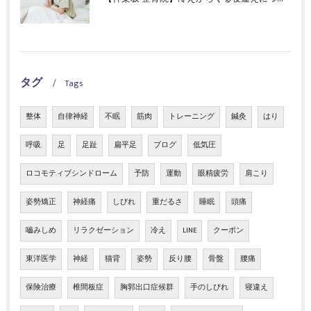
タグ
Tags
整体
自律神経
不眠
筋肉
トレーニング
鍼灸
はり
呼吸
足
足趾
扁平足
ブログ
低気圧
ロコモティブシンドローム
予防
運動
眼精疲労
肩こり
姿勢矯正
神経痛
しびれ
重だるさ
睡眠
頭痛
嚙みしめ
リラクゼーション
冷え
LINE
クーポン
東洋医学
神経
猫背
姿勢
反り腰
骨盤
腰痛
保険治療
椎間板症
胸郭出口症候群
手のしびれ
寝違え