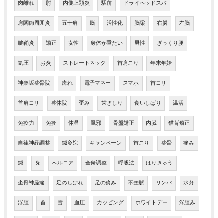
肉離れ
肘
内側上顆炎
駅前
ドライヘッドスパ
肩関節周囲炎
五十肩
脳
活性化
脳梁
右脳
左脳
腱鞘炎
矯正
女性
身体が重たい
男性
ぎっくり腰
気圧
お灸
ストレートネック
首肩こり
年末年始
神楽坂整骨院
痺れ
電子マネー
スマホ
首コリ
首肩コリ
整体院
歪み
歯ぎしり
食いしばり
温活
免疫力
免疫
体温
風邪
骨盤矯正
内臓
猫背矯正
自律神経調整
鍼灸院
キャンペーン
首こり
整骨
痛み
鍼
灸
ヘルニア
全身調整
呼吸法
はりきゅう
坐骨神経痛
足のしびれ
足の痛み
不整脈
リンパ
水分
浮腫
首
雪
血圧
カッピング
ホワイトデー
浮腫み