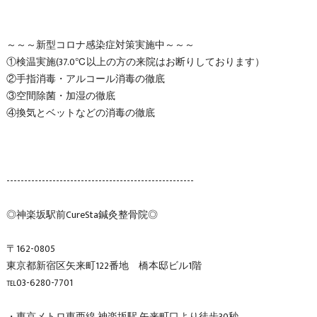
～～～新型コロナ感染症対策実施中～～～
①検温実施(37.0℃以上の方の来院はお断りしております）
②手指消毒・アルコール消毒の徹底
③空間除菌・加湿の徹底
④換気とベットなどの消毒の徹底
-----------------------------------------------------
◎神楽坂駅前CureSta鍼灸整骨院◎
〒162-0805
東京都新宿区矢来町122番地 橋本邸ビル1階
℡03-6280-7701
・東京メトロ東西線 神楽坂駅 矢来町口より徒歩30秒