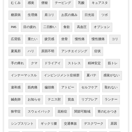
むくみ
感覚
便秘
テーピング
乳酸
キュアスタ
糖尿病
生理痛
肩コリ
お尻の痛み
日光浴
ツボ
PMS
目の疲れ
二日酔い
食欲
高血圧
オプション
広背筋
重たい
疲労感
坐骨
慢性痛
慢性腰痛
コリ
夏風邪
ハリ
原因不明
アンチエイジング
症状
手の痺れ
クマ
ドライアイ
ストレス
精神安定
筋トレ
インナーマッスル
インピンジメント症候群
夏バテ
感覚がない
違和感
筋肉痛
偏頭痛
アトピー
セルフケア
取れない
鍼灸師
お知らせ
テニス肘
貧血
リブフレア
ランナー
狭窄症
スウェイバック
花粉症
関節可動域
胃のむかつき
シンプスリント
ギックリ腰
交通事故
デスクワーク
原因