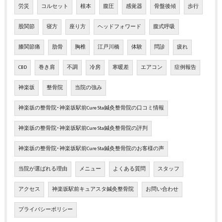
労災
コルセット
根本
腹圧
感覚器
骨盤後傾
歩行
股関節
寝方
座り方
ヘッドフォワード
腹式呼吸
膝関節痛
肋骨
胸椎
江戸川橋
体験
問診
疲れ
CBD
巻き肩
不調
冷房
寒暖差
エアコン
症例報告
神楽坂
整骨院
当院の強み
神楽坂の整骨院･神楽坂駅前Cure Sta鍼灸整骨院の口コミ情報
神楽坂の整骨院･神楽坂駅前Cure Sta鍼灸整骨院の評判
神楽坂の整骨院･神楽坂駅前Cure Sta鍼灸整骨院のお客様の声
当院が選ばれる理由
メニュー
よくある質問
スタッフ
アクセス
神楽坂駅前キュアスタ鍼灸整骨院
お問い合わせ
プライバシーポリシー