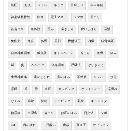
気圧
お灸
ストレートネック
首肩こり
年末年始
神楽坂整骨院
痺れ
電子マネー
スマホ
首コリ
首肩コリ
整体院
歪み
歯ぎしり
食いしばり
温活
免疫力
免疫
体温
風邪
骨盤矯正
内臓
猫背矯正
自律神経調整
鍼灸院
キャンペーン
首こり
整骨
痛み
鍼
灸
ヘルニア
全身調整
呼吸法
はりきゅう
坐骨神経痛
足のしびれ
足の痛み
不整脈
リンパ
水分
浮腫
首
雪
血圧
カッピング
ホワイトデー
浮腫み
むくみ
感覚
便秘
テーピング
乳酸
キュアスタ
糖尿病
生理痛
肩コリ
お尻の痛み
日光浴
ツボ
PMS
目の疲れ
二日酔い
食欲
高血圧
オプション