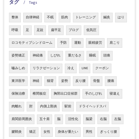
タグ
Tags
整体
自律神経
不眠
筋肉
トレーニング
鍼灸
はり
呼吸
足
足趾
扁平足
ブログ
低気圧
ロコモティブシンドローム
予防
運動
眼精疲労
肩こり
姿勢矯正
神経痛
しびれ
重だるさ
睡眠
頭痛
嚙みしめ
リラクゼーション
冷え
LINE
クーポン
東洋医学
神経
猫背
姿勢
反り腰
骨盤
腰痛
保険治療
椎間板症
胸郭出口症候群
手のしびれ
寝違え
肉離れ
肘
内側上顆炎
駅前
ドライヘッドスパ
肩関節周囲炎
五十肩
脳
活性化
脳梁
右脳
左脳
腱鞘炎
矯正
女性
身体が重たい
男性
ぎっくり腰