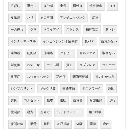
広背筋
重たい
疲労感
坐骨
慢性痛
慢性腰痛
コリ
夏風邪
ハリ
原因不明
アンチエイジング
症状
手の痺れ
クマ
ドライアイ
ストレス
精神安定
筋トレ
インナーマッスル
インピンジメント症候群
夏バテ
感覚がない
違和感
筋肉痛
偏頭痛
アトピー
セルフケア
取れない
鍼灸師
お知らせ
テニス肘
貧血
リブフレア
ランナー
狭窄症
スウェイバック
花粉症
関節可動域
胃のむかつき
シンプスリント
ギックリ腰
交通事故
デスクワーク
原因
労災
コルセット
根本
腹圧
感覚器
骨盤後傾
歩行
股関節
寝方
座り方
ヘッドフォワード
腹式呼吸
膝関節痛
肋骨
胸椎
江戸川橋
体験
問診
疲れ