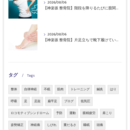
2026/08/06
【神楽坂 整骨院】階段を降りるたびに股関節の前側が痛んでいた40代女性の症例報告｜CureSta鍼灸整骨院
2026/08/06
【神楽坂 整骨院】片足立ちで靴下履けていますか？｜CureSta鍼灸整骨院
タグ
Tags
整体
自律神経
不眠
筋肉
トレーニング
鍼灸
はり
呼吸
足
足趾
扁平足
ブログ
低気圧
ロコモティブシンドローム
予防
運動
眼精疲労
肩こり
姿勢矯正
神経痛
しびれ
重だるさ
睡眠
頭痛