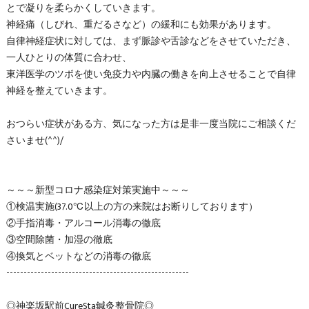
とで凝りを柔らかくしていきます。
神経痛（しびれ、重だるさなど）の緩和にも効果があります。
自律神経症状に対しては、まず脈診や舌診などをさせていただき、
一人ひとりの体質に合わせ、
東洋医学のツボを使い免疫力や内臓の働きを向上させることで自律
神経を整えていきます。
おつらい症状がある方、気になった方は是非一度当院にご相談くだ
さいませ(^^)/
～～～新型コロナ感染症対策実施中～～～
①検温実施(37.0℃以上の方の来院はお断りしております）
②手指消毒・アルコール消毒の徹底
③空間除菌・加湿の徹底
④換気とベットなどの消毒の徹底
-----------------------------------------------------
◎神楽坂駅前CureSta鍼灸整骨院◎