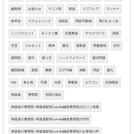
鍼灸師
お知らせ
テニス肘
貧血
リブフレア
ランナー
狭窄症
スウェイバック
花粉症
関節可動域
胃のむかつき
シンプスリント
ギックリ腰
交通事故
デスクワーク
原因
労災
コルセット
根本
腹圧
感覚器
骨盤後傾
歩行
股関節
寝方
座り方
ヘッドフォワード
腹式呼吸
膝関節痛
肋骨
胸椎
江戸川橋
体験
問診
疲れ
CBD
巻き肩
不調
冷房
寒暖差
エアコン
症例報告
神楽坂
整骨院
当院の強み
神楽坂の整骨院･神楽坂駅前Cure Sta鍼灸整骨院の口コミ情報
神楽坂の整骨院･神楽坂駅前Cure Sta鍼灸整骨院の評判
神楽坂の整骨院･神楽坂駅前Cure Sta鍼灸整骨院のお客様の声