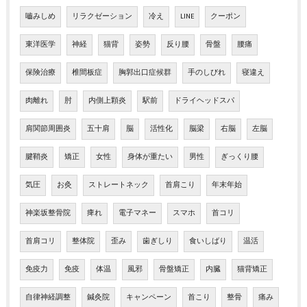
嚙みしめ
リラクゼーション
冷え
LINE
クーポン
東洋医学
神経
猫背
姿勢
反り腰
骨盤
腰痛
保険治療
椎間板症
胸郭出口症候群
手のしびれ
寝違え
肉離れ
肘
内側上顆炎
駅前
ドライヘッドスパ
肩関節周囲炎
五十肩
脳
活性化
脳梁
右脳
左脳
腱鞘炎
矯正
女性
身体が重たい
男性
ぎっくり腰
気圧
お灸
ストレートネック
首肩こり
年末年始
神楽坂整骨院
痺れ
電子マネー
スマホ
首コリ
首肩コリ
整体院
歪み
歯ぎしり
食いしばり
温活
免疫力
免疫
体温
風邪
骨盤矯正
内臓
猫背矯正
自律神経調整
鍼灸院
キャンペーン
首こり
整骨
痛み