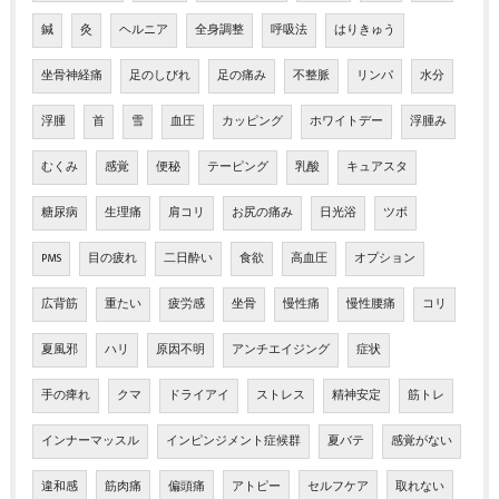
鍼
灸
ヘルニア
全身調整
呼吸法
はりきゅう
坐骨神経痛
足のしびれ
足の痛み
不整脈
リンパ
水分
浮腫
首
雪
血圧
カッピング
ホワイトデー
浮腫み
むくみ
感覚
便秘
テーピング
乳酸
キュアスタ
糖尿病
生理痛
肩コリ
お尻の痛み
日光浴
ツボ
PMS
目の疲れ
二日酔い
食欲
高血圧
オプション
広背筋
重たい
疲労感
坐骨
慢性痛
慢性腰痛
コリ
夏風邪
ハリ
原因不明
アンチエイジング
症状
手の痺れ
クマ
ドライアイ
ストレス
精神安定
筋トレ
インナーマッスル
インピンジメント症候群
夏バテ
感覚がない
違和感
筋肉痛
偏頭痛
アトピー
セルフケア
取れない