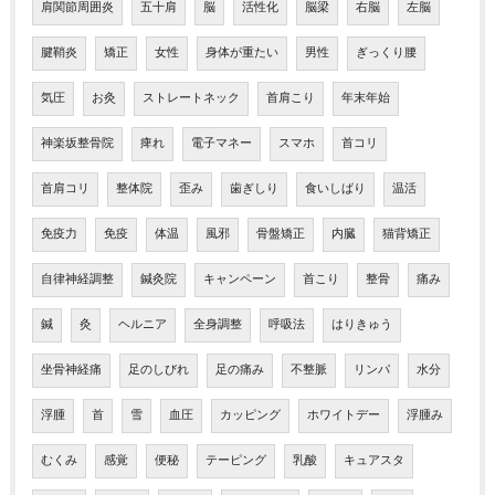
肩関節周囲炎
五十肩
脳
活性化
脳梁
右脳
左脳
腱鞘炎
矯正
女性
身体が重たい
男性
ぎっくり腰
気圧
お灸
ストレートネック
首肩こり
年末年始
神楽坂整骨院
痺れ
電子マネー
スマホ
首コリ
首肩コリ
整体院
歪み
歯ぎしり
食いしばり
温活
免疫力
免疫
体温
風邪
骨盤矯正
内臓
猫背矯正
自律神経調整
鍼灸院
キャンペーン
首こり
整骨
痛み
鍼
灸
ヘルニア
全身調整
呼吸法
はりきゅう
坐骨神経痛
足のしびれ
足の痛み
不整脈
リンパ
水分
浮腫
首
雪
血圧
カッピング
ホワイトデー
浮腫み
むくみ
感覚
便秘
テーピング
乳酸
キュアスタ