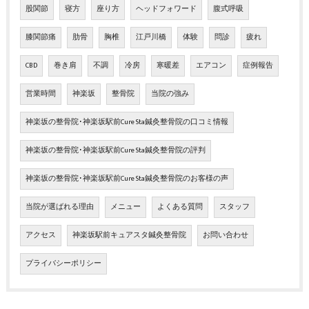
股関節
寝方
座り方
ヘッドフォワード
腹式呼吸
膝関節痛
肋骨
胸椎
江戸川橋
体験
問診
疲れ
CBD
巻き肩
不調
冷房
寒暖差
エアコン
症例報告
営業時間
神楽坂
整骨院
当院の強み
神楽坂の整骨院･神楽坂駅前Cure Sta鍼灸整骨院の口コミ情報
神楽坂の整骨院･神楽坂駅前Cure Sta鍼灸整骨院の評判
神楽坂の整骨院･神楽坂駅前Cure Sta鍼灸整骨院のお客様の声
当院が選ばれる理由
メニュー
よくある質問
スタッフ
アクセス
神楽坂駅前キュアスタ鍼灸整骨院
お問い合わせ
プライバシーポリシー