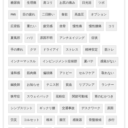
糖尿病
生理痛
肩コリ
お尻の痛み
日光浴
ツボ
PMS
目の疲れ
二日酔い
食欲
高血圧
オプション
広背筋
重たい
疲労感
坐骨
慢性痛
慢性腰痛
コリ
夏風邪
ハリ
原因不明
アンチエイジング
症状
手の痺れ
クマ
ドライアイ
ストレス
精神安定
筋トレ
インナーマッスル
インピンジメント症候群
夏バテ
感覚がない
違和感
筋肉痛
偏頭痛
アトピー
セルフケア
取れない
鍼灸師
お知らせ
テニス肘
貧血
リブフレア
ランナー
狭窄症
スウェイバック
花粉症
関節可動域
胃のむかつき
シンプスリント
ギックリ腰
交通事故
デスクワーク
原因
労災
コルセット
根本
腹圧
感覚器
骨盤後傾
歩行