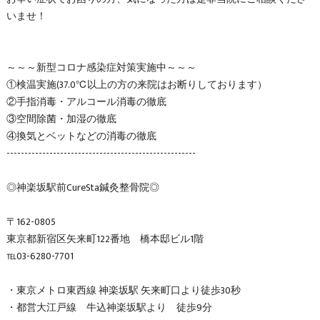
いませ！
～～～新型コロナ感染症対策実施中～～～
①検温実施(37.0℃以上の方の来院はお断りしております）
②手指消毒・アルコール消毒の徹底
③空間除菌・加湿の徹底
④換気とベットなどの消毒の徹底
-----------------------------------------------------
◎神楽坂駅前CureSta鍼灸整骨院◎
〒162-0805
東京都新宿区矢来町122番地 橋本邸ビル1階
℡03-6280-7701
・東京メトロ東西線 神楽坂駅 矢来町口より徒歩30秒
・都営大江戸線 牛込神楽坂駅より 徒歩9分