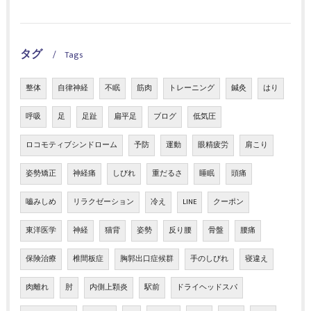
タグ
Tags
整体
自律神経
不眠
筋肉
トレーニング
鍼灸
はり
呼吸
足
足趾
扁平足
ブログ
低気圧
ロコモティブシンドローム
予防
運動
眼精疲労
肩こり
姿勢矯正
神経痛
しびれ
重だるさ
睡眠
頭痛
嚙みしめ
リラクゼーション
冷え
LINE
クーポン
東洋医学
神経
猫背
姿勢
反り腰
骨盤
腰痛
保険治療
椎間板症
胸郭出口症候群
手のしびれ
寝違え
肉離れ
肘
内側上顆炎
駅前
ドライヘッドスパ